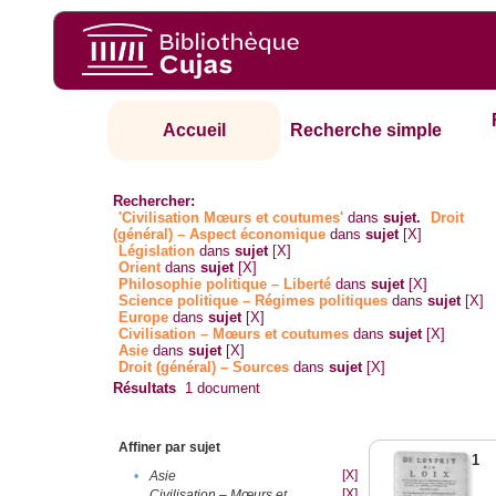
Accueil
Recherche simple
Rechercher:
'Civilisation Mœurs et coutumes'
dans
sujet.
Droit
(général) – Aspect économique
dans
sujet
[X]
Législation
dans
sujet
[X]
Orient
dans
sujet
[X]
Philosophie politique – Liberté
dans
sujet
[X]
Science politique – Régimes politiques
dans
sujet
[X]
Europe
dans
sujet
[X]
Civilisation – Mœurs et coutumes
dans
sujet
[X]
Asie
dans
sujet
[X]
Droit (général) – Sources
dans
sujet
[X]
Résultats
1
document
Affiner par sujet
1
[X]
•
Asie
[X]
Civilisation – Mœurs et