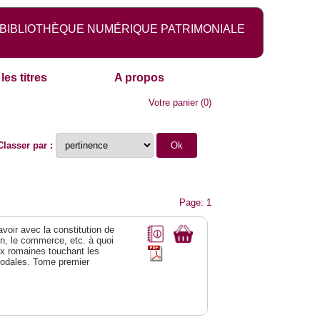
BIBLIOTHÈQUE NUMÉRIQUE PATRIMONIALE
les titres
A propos
Votre panier
(
0
)
Classer par :
Page: 1
 avoir avec la constitution de
on, le commerce, etc. à quoi
oix romaines touchant les
féodales. Tome premier