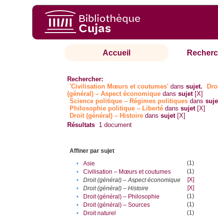
Accueil
Recherc
Rechercher:
'Civilisation Mœurs et coutumes'
dans
sujet.
Dro
(général) – Aspect économique
dans
sujet
[X]
Science politique – Régimes politiques
dans
suje
Philosophie politique – Liberté
dans
sujet
[X]
Droit (général) – Histoire
dans
sujet
[X]
Résultats
1
document
Affiner par sujet
(1)
•
Asie
(1)
•
Civilisation – Mœurs et coutumes
[X]
•
Droit (général) – Aspect économique
[X]
•
Droit (général) – Histoire
(1)
•
Droit (général) – Philosophie
(1)
•
Droit (général) – Sources
(1)
•
Droit naturel