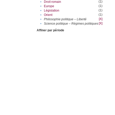
(1)
•
Droit romain
(1)
•
Europe
(1)
•
Législation
(1)
•
Orient
[X]
•
Philosophie politique – Liberté
[X]
•
Science politique – Régimes politiques
Affiner par période