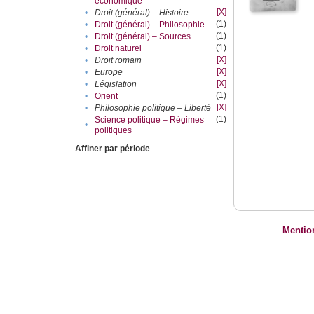
économique
[X]
•
Droit (général) – Histoire
(1)
•
Droit (général) – Philosophie
(1)
•
Droit (général) – Sources
(1)
•
Droit naturel
[X]
•
Droit romain
[X]
•
Europe
[X]
•
Législation
(1)
•
Orient
[X]
•
Philosophie politique – Liberté
(1)
Science politique – Régimes
•
politiques
Affiner par période
Mentio