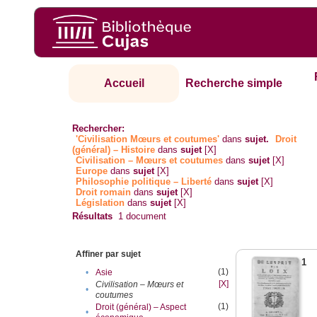
Accueil
Recherche simple
Rechercher:
'Civilisation Mœurs et coutumes'
dans
sujet.
Droit
(général) – Histoire
dans
sujet
[X]
Civilisation – Mœurs et coutumes
dans
sujet
[X]
Europe
dans
sujet
[X]
Philosophie politique – Liberté
dans
sujet
[X]
Droit romain
dans
sujet
[X]
Législation
dans
sujet
[X]
Résultats
1
document
Affiner par sujet
1
(1)
•
Asie
[X]
Civilisation – Mœurs et
•
coutumes
(1)
Droit (général) – Aspect
•