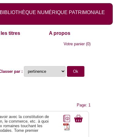
BIBLIOTHÈQUE NUMÉRIQUE PATRIMONIALE
les titres
A propos
Votre panier
(
0
)
Classer par :
Page: 1
 avoir avec la constitution de
on, le commerce, etc. à quoi
oix romaines touchant les
féodales. Tome premier