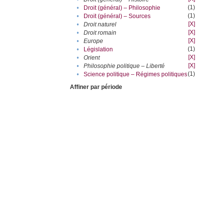
(1)
•
Droit (général) – Philosophie
(1)
•
Droit (général) – Sources
[X]
•
Droit naturel
[X]
•
Droit romain
[X]
•
Europe
(1)
•
Législation
[X]
•
Orient
[X]
•
Philosophie politique – Liberté
(1)
•
Science politique – Régimes politiques
Affiner par période