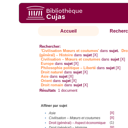
Accueil
Recherc
Rechercher:
'Civilisation Mœurs et coutumes'
dans
sujet.
Dro
(général) – Histoire
dans
sujet
[X]
Civilisation – Mœurs et coutumes
dans
sujet
[X]
Europe
dans
sujet
[X]
Philosophie politique – Liberté
dans
sujet
[X]
Droit naturel
dans
sujet
[X]
Asie
dans
sujet
[X]
Orient
dans
sujet
[X]
Droit romain
dans
sujet
[X]
Résultats
1
document
Affiner par sujet
[X]
•
Asie
[X]
•
Civilisation – Mœurs et coutumes
(1)
•
Droit (général) – Aspect économique
[X]
•
Droit (général) – Histoire