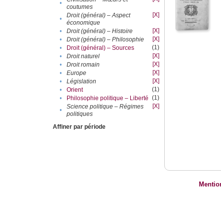
•
coutumes
[X]
Droit (général) – Aspect
•
économique
[X]
•
Droit (général) – Histoire
[X]
•
Droit (général) – Philosophie
(1)
•
Droit (général) – Sources
[X]
•
Droit naturel
[X]
•
Droit romain
[X]
•
Europe
[X]
•
Législation
(1)
•
Orient
(1)
•
Philosophie politique – Liberté
[X]
Science politique – Régimes
•
politiques
Affiner par période
Mentio