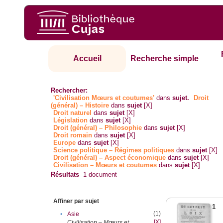
Accueil
Recherche simple
Rechercher:
'Civilisation Mœurs et coutumes'
dans
sujet.
Droit
(général) – Histoire
dans
sujet
[X]
Droit naturel
dans
sujet
[X]
Législation
dans
sujet
[X]
Droit (général) – Philosophie
dans
sujet
[X]
Droit romain
dans
sujet
[X]
Europe
dans
sujet
[X]
Science politique – Régimes politiques
dans
sujet
[X]
Droit (général) – Aspect économique
dans
sujet
[X]
Civilisation – Mœurs et coutumes
dans
sujet
[X]
Résultats
1
document
Affiner par sujet
1
(1)
•
Asie
[X]
Civilisation – Mœurs et