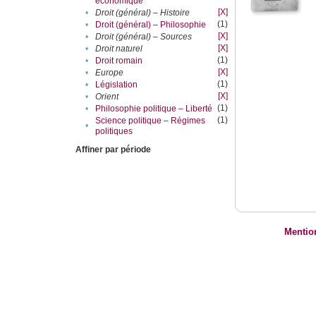
économique
[X]
•
Droit (général) – Histoire
(1)
•
Droit (général) – Philosophie
[X]
•
Droit (général) – Sources
[X]
•
Droit naturel
(1)
•
Droit romain
[X]
•
Europe
(1)
•
Législation
[X]
•
Orient
(1)
•
Philosophie politique – Liberté
(1)
Science politique – Régimes
•
politiques
Affiner par période
Mentio