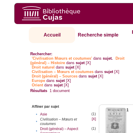
Accueil
Recherche simple
Rechercher:
'Civilisation Mœurs et coutumes'
dans
sujet.
Droit
(général) – Histoire
dans
sujet
[X]
Droit naturel
dans
sujet
[X]
Civilisation – Mœurs et coutumes
dans
sujet
[X]
Droit (général) – Sources
dans
sujet
[X]
Europe
dans
sujet
[X]
Orient
dans
sujet
[X]
Résultats
1
document
Affiner par sujet
1
(1)
•
Asie
[X]
Civilisation – Mœurs et
•
coutumes
(1)
Droit (général) – Aspect
•