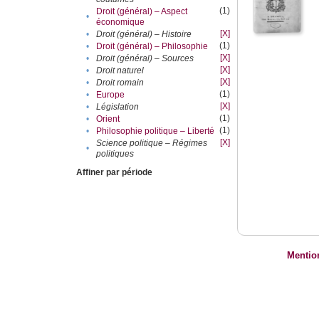
(1)
Droit (général) – Aspect
•
économique
[X]
•
Droit (général) – Histoire
(1)
•
Droit (général) – Philosophie
[X]
•
Droit (général) – Sources
[X]
•
Droit naturel
[X]
•
Droit romain
(1)
•
Europe
[X]
•
Législation
(1)
•
Orient
(1)
•
Philosophie politique – Liberté
[X]
Science politique – Régimes
•
politiques
Affiner par période
Mentio