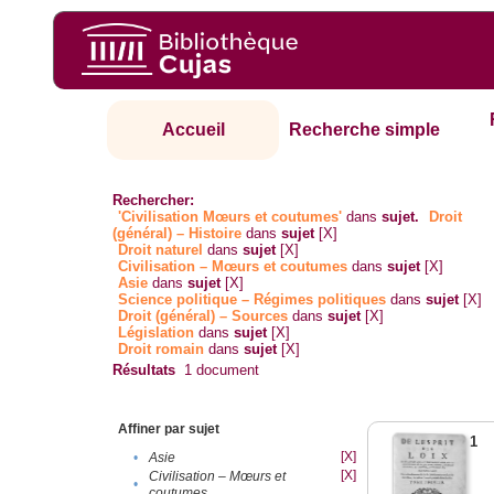
Accueil
Recherche simple
Rechercher:
'Civilisation Mœurs et coutumes'
dans
sujet.
Droit
(général) – Histoire
dans
sujet
[X]
Droit naturel
dans
sujet
[X]
Civilisation – Mœurs et coutumes
dans
sujet
[X]
Asie
dans
sujet
[X]
Science politique – Régimes politiques
dans
sujet
[X]
Droit (général) – Sources
dans
sujet
[X]
Législation
dans
sujet
[X]
Droit romain
dans
sujet
[X]
Résultats
1
document
Affiner par sujet
1
[X]
•
Asie
[X]
Civilisation – Mœurs et
•
coutumes