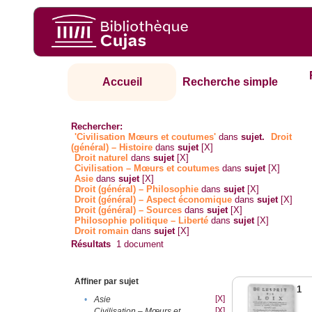
Accueil
Recherche simple
Rechercher:
'Civilisation Mœurs et coutumes'
dans
sujet.
Droit
(général) – Histoire
dans
sujet
[X]
Droit naturel
dans
sujet
[X]
Civilisation – Mœurs et coutumes
dans
sujet
[X]
Asie
dans
sujet
[X]
Droit (général) – Philosophie
dans
sujet
[X]
Droit (général) – Aspect économique
dans
sujet
[X]
Droit (général) – Sources
dans
sujet
[X]
Philosophie politique – Liberté
dans
sujet
[X]
Droit romain
dans
sujet
[X]
Résultats
1
document
Affiner par sujet
1
[X]
•
Asie
[X]
Civilisation – Mœurs et