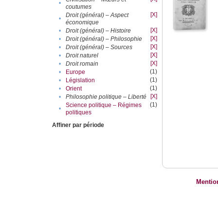
•
coutumes
[X]
Droit (général) – Aspect
•
économique
[X]
•
Droit (général) – Histoire
[X]
•
Droit (général) – Philosophie
[X]
•
Droit (général) – Sources
[X]
•
Droit naturel
[X]
•
Droit romain
(1)
•
Europe
(1)
•
Législation
(1)
•
Orient
[X]
•
Philosophie politique – Liberté
(1)
Science politique – Régimes
•
politiques
Affiner par période
Mentio