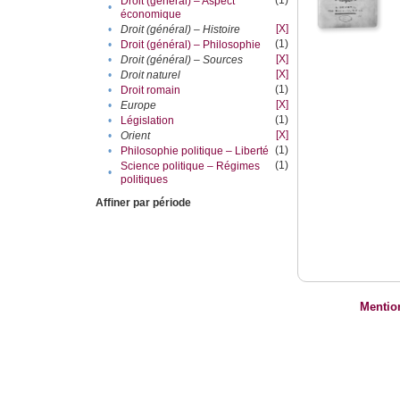
(1)
Droit (général) – Aspect
•
économique
[X]
•
Droit (général) – Histoire
(1)
•
Droit (général) – Philosophie
[X]
•
Droit (général) – Sources
[X]
•
Droit naturel
(1)
•
Droit romain
[X]
•
Europe
(1)
•
Législation
[X]
•
Orient
(1)
•
Philosophie politique – Liberté
(1)
Science politique – Régimes
•
politiques
Affiner par période
Mentio