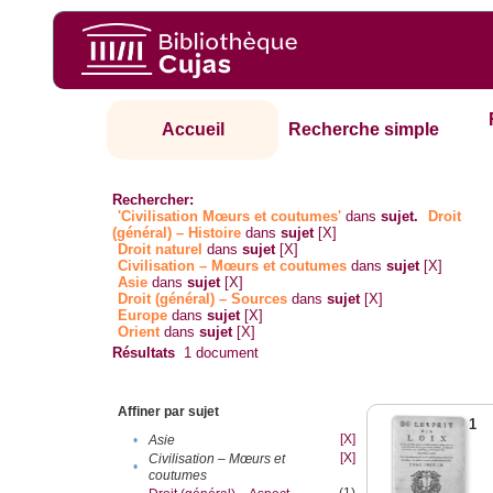
Accueil
Recherche simple
Rechercher:
'Civilisation Mœurs et coutumes'
dans
sujet.
Droit
(général) – Histoire
dans
sujet
[X]
Droit naturel
dans
sujet
[X]
Civilisation – Mœurs et coutumes
dans
sujet
[X]
Asie
dans
sujet
[X]
Droit (général) – Sources
dans
sujet
[X]
Europe
dans
sujet
[X]
Orient
dans
sujet
[X]
Résultats
1
document
Affiner par sujet
1
[X]
•
Asie
[X]
Civilisation – Mœurs et
•
coutumes