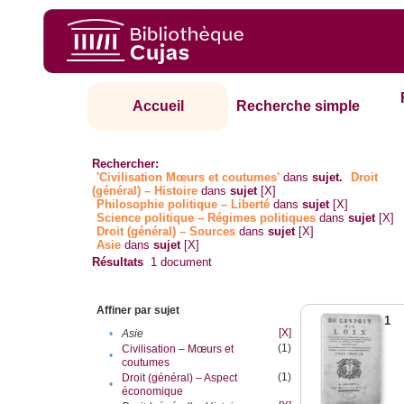
Accueil
Recherche simple
Rechercher:
'Civilisation Mœurs et coutumes'
dans
sujet.
Droit
(général) – Histoire
dans
sujet
[X]
Philosophie politique – Liberté
dans
sujet
[X]
Science politique – Régimes politiques
dans
sujet
[X]
Droit (général) – Sources
dans
sujet
[X]
Asie
dans
sujet
[X]
Résultats
1
document
Affiner par sujet
1
[X]
•
Asie
(1)
Civilisation – Mœurs et
•
coutumes
(1)
Droit (général) – Aspect
•
économique