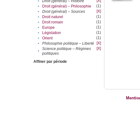
[X]
•
Droit (général) – Histoire
(1)
•
Droit (général) – Philosophie
[X]
•
Droit (général) – Sources
(1)
•
Droit naturel
(1)
•
Droit romain
(1)
•
Europe
(1)
•
Législation
(1)
•
Orient
[X]
•
Philosophie politique – Liberté
[X]
Science politique – Régimes
•
politiques
Affiner par période
Mentio