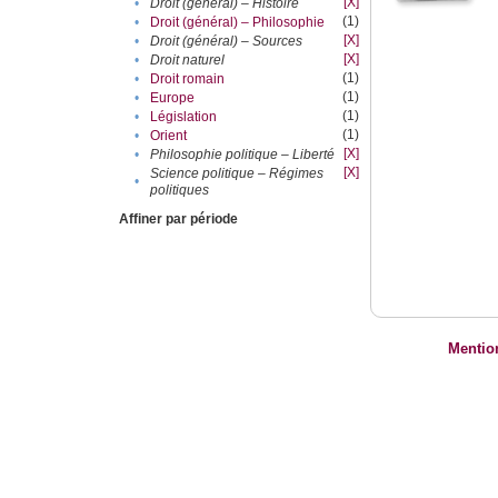
[X]
•
Droit (général) – Histoire
(1)
•
Droit (général) – Philosophie
[X]
•
Droit (général) – Sources
[X]
•
Droit naturel
(1)
•
Droit romain
(1)
•
Europe
(1)
•
Législation
(1)
•
Orient
[X]
•
Philosophie politique – Liberté
[X]
Science politique – Régimes
•
politiques
Affiner par période
Mentio