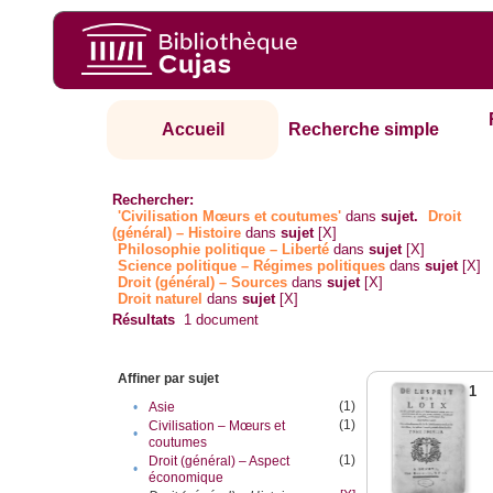
Accueil
Recherche simple
Rechercher:
'Civilisation Mœurs et coutumes'
dans
sujet.
Droit
(général) – Histoire
dans
sujet
[X]
Philosophie politique – Liberté
dans
sujet
[X]
Science politique – Régimes politiques
dans
sujet
[X]
Droit (général) – Sources
dans
sujet
[X]
Droit naturel
dans
sujet
[X]
Résultats
1
document
Affiner par sujet
1
(1)
•
Asie
(1)
Civilisation – Mœurs et
•
coutumes
(1)
Droit (général) – Aspect
•
économique