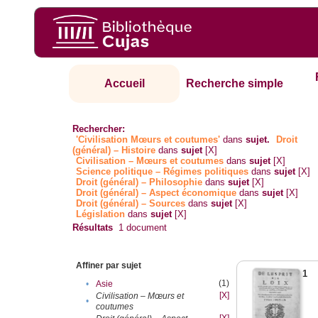
Accueil
Recherche simple
Rechercher:
'Civilisation Mœurs et coutumes'
dans
sujet.
Droit
(général) – Histoire
dans
sujet
[X]
Civilisation – Mœurs et coutumes
dans
sujet
[X]
Science politique – Régimes politiques
dans
sujet
[X]
Droit (général) – Philosophie
dans
sujet
[X]
Droit (général) – Aspect économique
dans
sujet
[X]
Droit (général) – Sources
dans
sujet
[X]
Législation
dans
sujet
[X]
Résultats
1
document
Affiner par sujet
1
(1)
•
Asie
[X]
Civilisation – Mœurs et
•
coutumes