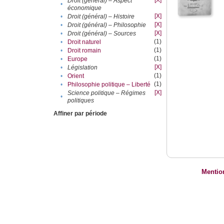
[X]
Droit (général) – Aspect
•
économique
[X]
•
Droit (général) – Histoire
[X]
•
Droit (général) – Philosophie
[X]
•
Droit (général) – Sources
(1)
•
Droit naturel
(1)
•
Droit romain
(1)
•
Europe
[X]
•
Législation
(1)
•
Orient
(1)
•
Philosophie politique – Liberté
[X]
Science politique – Régimes
•
politiques
Affiner par période
Mentio