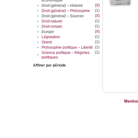
économique
[X]
•
Droit (général) – Histoire
(1)
•
Droit (général) – Philosophie
[X]
•
Droit (général) – Sources
(1)
•
Droit naturel
(1)
•
Droit romain
[X]
•
Europe
(1)
•
Législation
(1)
•
Orient
(1)
•
Philosophie politique – Liberté
(1)
Science politique – Régimes
•
politiques
Affiner par période
Mentio