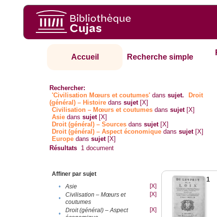
Accueil
Recherche simple
Rechercher:
'Civilisation Mœurs et coutumes'
dans
sujet.
Droit
(général) – Histoire
dans
sujet
[X]
Civilisation – Mœurs et coutumes
dans
sujet
[X]
Asie
dans
sujet
[X]
Droit (général) – Sources
dans
sujet
[X]
Droit (général) – Aspect économique
dans
sujet
[X]
Europe
dans
sujet
[X]
Résultats
1
document
Affiner par sujet
1
[X]
•
Asie
[X]
Civilisation – Mœurs et
•
coutumes
[X]
Droit (général) – Aspect
•