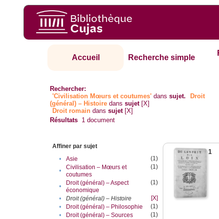
Accueil
Recherche simple
Rechercher:
'Civilisation Mœurs et coutumes'
dans
sujet.
Droit
(général) – Histoire
dans
sujet
[X]
Droit romain
dans
sujet
[X]
Résultats
1
document
Affiner par sujet
1
(1)
•
Asie
(1)
Civilisation – Mœurs et
•
coutumes
(1)
Droit (général) – Aspect
•
économique
[X]
•
Droit (général) – Histoire
(1)
•
Droit (général) – Philosophie
(1)
•
Droit (général) – Sources