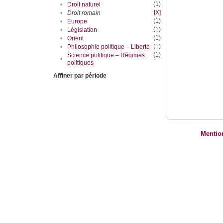
(1)
•
Droit naturel
[X]
•
Droit romain
(1)
•
Europe
(1)
•
Législation
(1)
•
Orient
(1)
•
Philosophie politique – Liberté
(1)
Science politique – Régimes
•
politiques
Affiner par période
Mentio