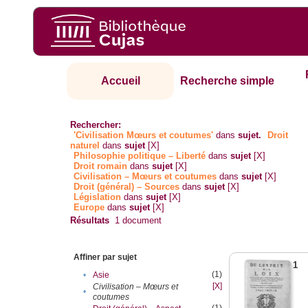
Accueil
Recherche simple
Rechercher:
'Civilisation Mœurs et coutumes'
dans
sujet.
Droit
naturel
dans
sujet
[X]
Philosophie politique – Liberté
dans
sujet
[X]
Droit romain
dans
sujet
[X]
Civilisation – Mœurs et coutumes
dans
sujet
[X]
Droit (général) – Sources
dans
sujet
[X]
Législation
dans
sujet
[X]
Europe
dans
sujet
[X]
Résultats
1
document
Affiner par sujet
1
(1)
•
Asie
[X]
Civilisation – Mœurs et
•
coutumes