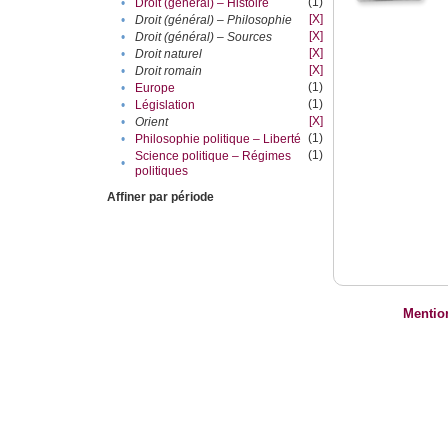
(1)
•
Droit (général) – Histoire
[X]
•
Droit (général) – Philosophie
[X]
•
Droit (général) – Sources
[X]
•
Droit naturel
[X]
•
Droit romain
(1)
•
Europe
(1)
•
Législation
[X]
•
Orient
(1)
•
Philosophie politique – Liberté
(1)
Science politique – Régimes
•
politiques
Affiner par période
Mentio