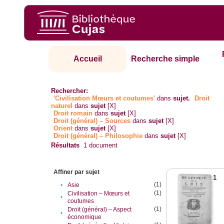
Accueil
Recherche simple
Rechercher:
'Civilisation Mœurs et coutumes'
dans
sujet.
Droit
naturel
dans
sujet
[X]
Droit romain
dans
sujet
[X]
Droit (général) – Sources
dans
sujet
[X]
Orient
dans
sujet
[X]
Droit (général) – Philosophie
dans
sujet
[X]
Résultats
1
document
Affiner par sujet
1
(1)
•
Asie
(1)
Civilisation – Mœurs et
•
coutumes
(1)
Droit (général) – Aspect
•
économique