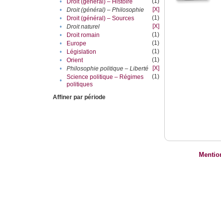
(1)
•
Droit (général) – Histoire
[X]
•
Droit (général) – Philosophie
(1)
•
Droit (général) – Sources
[X]
•
Droit naturel
(1)
•
Droit romain
(1)
•
Europe
(1)
•
Législation
(1)
•
Orient
[X]
•
Philosophie politique – Liberté
(1)
Science politique – Régimes
•
politiques
Affiner par période
Mentio