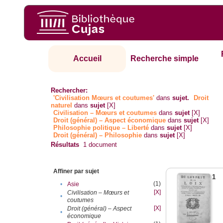
Accueil
Recherche simple
Rechercher:
'Civilisation Mœurs et coutumes'
dans
sujet.
Droit
naturel
dans
sujet
[X]
Civilisation – Mœurs et coutumes
dans
sujet
[X]
Droit (général) – Aspect économique
dans
sujet
[X]
Philosophie politique – Liberté
dans
sujet
[X]
Droit (général) – Philosophie
dans
sujet
[X]
Résultats
1
document
Affiner par sujet
1
(1)
•
Asie
[X]
Civilisation – Mœurs et
•
coutumes
[X]
Droit (général) – Aspect
•
économique