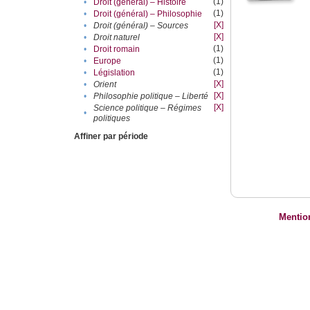
(1)
•
Droit (général) – Histoire
(1)
•
Droit (général) – Philosophie
[X]
•
Droit (général) – Sources
[X]
•
Droit naturel
(1)
•
Droit romain
(1)
•
Europe
(1)
•
Législation
[X]
•
Orient
[X]
•
Philosophie politique – Liberté
[X]
Science politique – Régimes
•
politiques
Affiner par période
Mentio