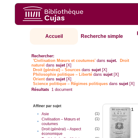
Accueil
Recherche simple
Rechercher:
'Civilisation Mœurs et coutumes'
dans
sujet.
Droit
naturel
dans
sujet
[X]
Droit (général) – Sources
dans
sujet
[X]
Philosophie politique – Liberté
dans
sujet
[X]
Orient
dans
sujet
[X]
Science politique – Régimes politiques
dans
sujet
[X]
Résultats
1
document
Affiner par sujet
1
(1)
•
Asie
(1)
Civilisation – Mœurs et
•
coutumes
(1)
Droit (général) – Aspect
•
économique