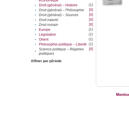
économique
(1)
•
Droit (général) – Histoire
[X]
•
Droit (général) – Philosophie
[X]
•
Droit (général) – Sources
[X]
•
Droit naturel
[X]
•
Droit romain
(1)
•
Europe
(1)
•
Législation
(1)
•
Orient
(1)
•
Philosophie politique – Liberté
[X]
Science politique – Régimes
•
politiques
Affiner par période
Mentio