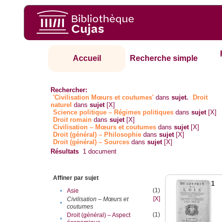
Accueil
Recherche simple
Rechercher:
'Civilisation Mœurs et coutumes'
dans
sujet.
Droit
naturel
dans
sujet
[X]
Science politique – Régimes politiques
dans
sujet
[X]
Droit romain
dans
sujet
[X]
Civilisation – Mœurs et coutumes
dans
sujet
[X]
Droit (général) – Philosophie
dans
sujet
[X]
Droit (général) – Sources
dans
sujet
[X]
Résultats
1
document
Affiner par sujet
1
(1)
•
Asie
[X]
Civilisation – Mœurs et
•
coutumes
(1)
Droit (général) – Aspect
•