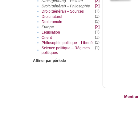
[X]
•
Droit (général) – Histoire
[X]
•
Droit (général) – Philosophie
(1)
•
Droit (général) – Sources
(1)
•
Droit naturel
(1)
•
Droit romain
[X]
•
Europe
(1)
•
Législation
(1)
•
Orient
(1)
•
Philosophie politique – Liberté
(1)
Science politique – Régimes
•
politiques
Affiner par période
Mentio