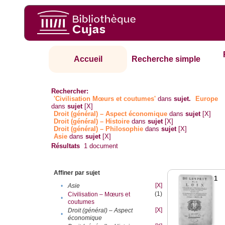
Accueil
Recherche simple
Rechercher:
'Civilisation Mœurs et coutumes'
dans
sujet.
Europe
dans
sujet
[X]
Droit (général) – Aspect économique
dans
sujet
[X]
Droit (général) – Histoire
dans
sujet
[X]
Droit (général) – Philosophie
dans
sujet
[X]
Asie
dans
sujet
[X]
Résultats
1
document
Affiner par sujet
1
[X]
•
Asie
(1)
Civilisation – Mœurs et
•
coutumes
[X]
Droit (général) – Aspect
•
économique