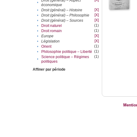
[X]
Droit (général) – Aspect
•
économique
[X]
•
Droit (général) – Histoire
[X]
•
Droit (général) – Philosophie
[X]
•
Droit (général) – Sources
(1)
•
Droit naturel
(1)
•
Droit romain
[X]
•
Europe
[X]
•
Législation
(1)
•
Orient
(1)
•
Philosophie politique – Liberté
(1)
Science politique – Régimes
•
politiques
Affiner par période
Mentio