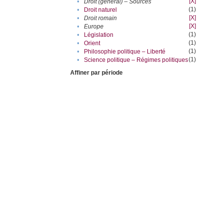
[X]
•
Droit (général) – Sources
(1)
•
Droit naturel
[X]
•
Droit romain
[X]
•
Europe
(1)
•
Législation
(1)
•
Orient
(1)
•
Philosophie politique – Liberté
(1)
•
Science politique – Régimes politiques
Affiner par période