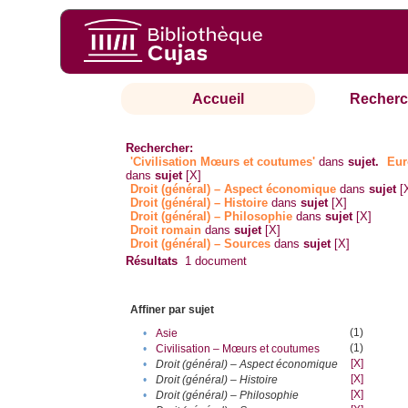
Accueil
Recherc
Rechercher:
'Civilisation Mœurs et coutumes'
dans
sujet.
Eur
dans
sujet
[X]
Droit (général) – Aspect économique
dans
sujet
[
Droit (général) – Histoire
dans
sujet
[X]
Droit (général) – Philosophie
dans
sujet
[X]
Droit romain
dans
sujet
[X]
Droit (général) – Sources
dans
sujet
[X]
Résultats
1
document
Affiner par sujet
(1)
•
Asie
(1)
•
Civilisation – Mœurs et coutumes
[X]
•
Droit (général) – Aspect économique
[X]
•
Droit (général) – Histoire
[X]
•
Droit (général) – Philosophie