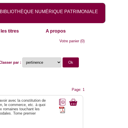
BIBLIOTHÈQUE NUMÉRIQUE PATRIMONIALE
les titres
A propos
Votre panier
(
0
)
Classer par :
Page: 1
 avoir avec la constitution de
on, le commerce, etc. à quoi
oix romaines touchant les
féodales. Tome premier