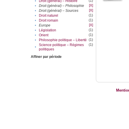
(1)
•
Droit (général) – Histoire
[X]
•
Droit (général) – Philosophie
[X]
•
Droit (général) – Sources
(1)
•
Droit naturel
(1)
•
Droit romain
[X]
•
Europe
(1)
•
Législation
(1)
•
Orient
(1)
•
Philosophie politique – Liberté
(1)
Science politique – Régimes
•
politiques
Affiner par période
Mentio