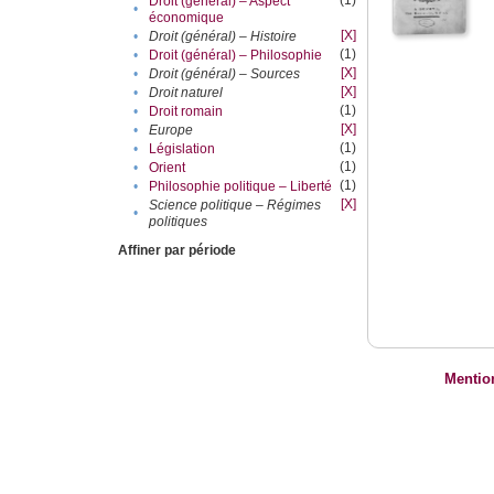
(1)
Droit (général) – Aspect
•
économique
[X]
•
Droit (général) – Histoire
(1)
•
Droit (général) – Philosophie
[X]
•
Droit (général) – Sources
[X]
•
Droit naturel
(1)
•
Droit romain
[X]
•
Europe
(1)
•
Législation
(1)
•
Orient
(1)
•
Philosophie politique – Liberté
[X]
Science politique – Régimes
•
politiques
Affiner par période
Mentio