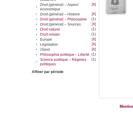
[X]
Droit (général) – Aspect
•
économique
[X]
•
Droit (général) – Histoire
(1)
•
Droit (général) – Philosophie
[X]
•
Droit (général) – Sources
(1)
•
Droit naturel
(1)
•
Droit romain
[X]
•
Europe
[X]
•
Législation
[X]
•
Orient
(1)
•
Philosophie politique – Liberté
(1)
Science politique – Régimes
•
politiques
Affiner par période
Mentio