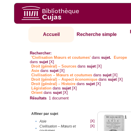
Accueil
Recherche simple
Rechercher:
'Civilisation Mœurs et coutumes'
dans
sujet.
Europe
dans
sujet
[X]
Droit (général) – Sources
dans
sujet
[X]
Asie
dans
sujet
[X]
Civilisation – Mœurs et coutumes
dans
sujet
[X]
Droit (général) – Aspect économique
dans
sujet
[X]
Droit (général) – Histoire
dans
sujet
[X]
Législation
dans
sujet
[X]
Orient
dans
sujet
[X]
Résultats
1
document
Affiner par sujet
1
[X]
•
Asie
[X]
Civilisation – Mœurs et
•
coutumes