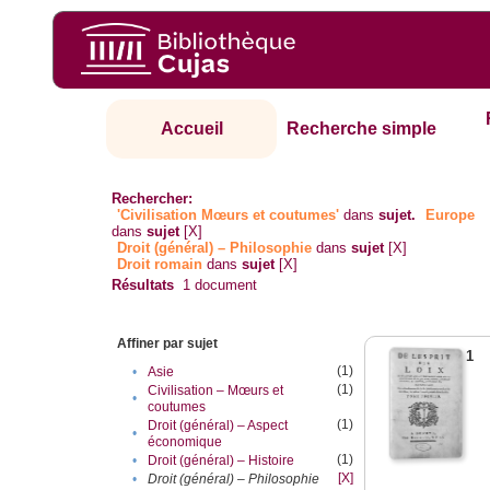
Accueil
Recherche simple
Rechercher:
'Civilisation Mœurs et coutumes'
dans
sujet.
Europe
dans
sujet
[X]
Droit (général) – Philosophie
dans
sujet
[X]
Droit romain
dans
sujet
[X]
Résultats
1
document
Affiner par sujet
1
(1)
•
Asie
(1)
Civilisation – Mœurs et
•
coutumes
(1)
Droit (général) – Aspect
•
économique
(1)
•
Droit (général) – Histoire
[X]
•
Droit (général) – Philosophie