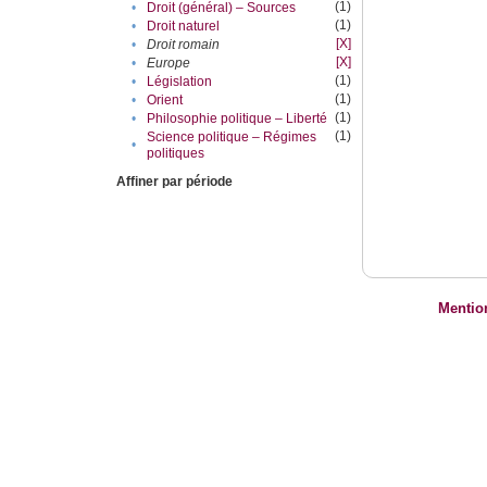
(1)
•
Droit (général) – Sources
(1)
•
Droit naturel
[X]
•
Droit romain
[X]
•
Europe
(1)
•
Législation
(1)
•
Orient
(1)
•
Philosophie politique – Liberté
(1)
Science politique – Régimes
•
politiques
Affiner par période
Mentio