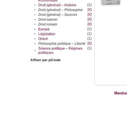
économique
(1)
•
Droit (général) – Histoire
[X]
•
Droit (général) – Philosophie
[X]
•
Droit (général) – Sources
[X]
•
Droit naturel
[X]
•
Droit romain
(1)
•
Europe
(1)
•
Législation
(1)
•
Orient
[X]
•
Philosophie politique – Liberté
(1)
Science politique – Régimes
•
politiques
Affiner par période
Mentio