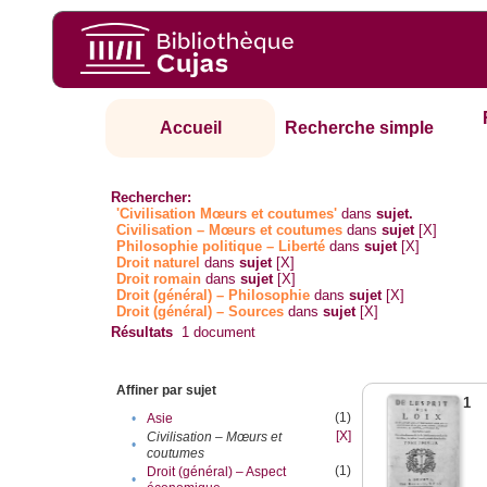
Accueil
Recherche simple
Rechercher:
'Civilisation Mœurs et coutumes'
dans
sujet.
Civilisation – Mœurs et coutumes
dans
sujet
[X]
Philosophie politique – Liberté
dans
sujet
[X]
Droit naturel
dans
sujet
[X]
Droit romain
dans
sujet
[X]
Droit (général) – Philosophie
dans
sujet
[X]
Droit (général) – Sources
dans
sujet
[X]
Résultats
1
document
Affiner par sujet
1
(1)
•
Asie
[X]
Civilisation – Mœurs et
•
coutumes
(1)
Droit (général) – Aspect
•