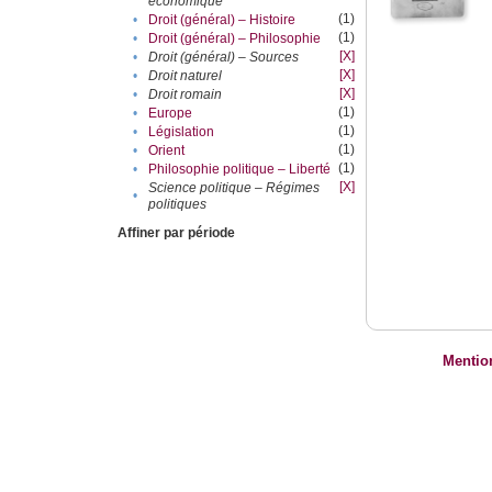
économique
(1)
•
Droit (général) – Histoire
(1)
•
Droit (général) – Philosophie
[X]
•
Droit (général) – Sources
[X]
•
Droit naturel
[X]
•
Droit romain
(1)
•
Europe
(1)
•
Législation
(1)
•
Orient
(1)
•
Philosophie politique – Liberté
[X]
Science politique – Régimes
•
politiques
Affiner par période
Mentio