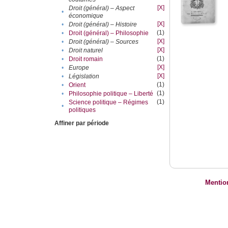
[X]
Droit (général) – Aspect
•
économique
[X]
•
Droit (général) – Histoire
(1)
•
Droit (général) – Philosophie
[X]
•
Droit (général) – Sources
[X]
•
Droit naturel
(1)
•
Droit romain
[X]
•
Europe
[X]
•
Législation
(1)
•
Orient
(1)
•
Philosophie politique – Liberté
(1)
Science politique – Régimes
•
politiques
Affiner par période
Mentio