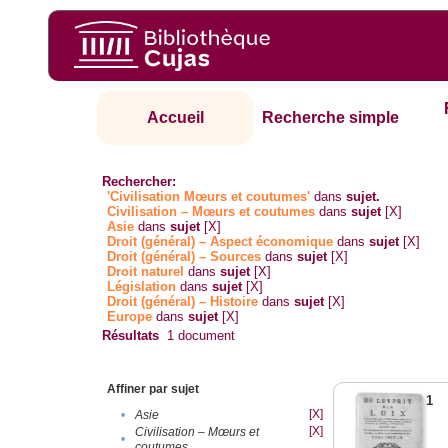
Accueil
Recherche simple
Rechercher:
'Civilisation Mœurs et coutumes'
dans
sujet.
Civilisation – Mœurs et coutumes
dans
sujet
[X]
Asie
dans
sujet
[X]
Droit (général) – Aspect économique
dans
sujet
[X]
Droit (général) – Sources
dans
sujet
[X]
Droit naturel
dans
sujet
[X]
Législation
dans
sujet
[X]
Droit (général) – Histoire
dans
sujet
[X]
Europe
dans
sujet
[X]
Résultats
1
document
Affiner par sujet
1
[X]
•
Asie
[X]
Civilisation – Mœurs et
•
coutumes