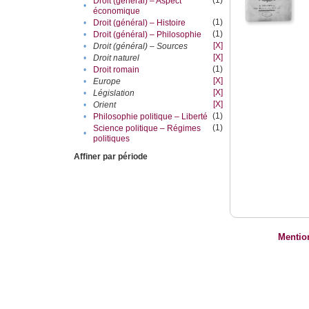
(1)
Droit (général) – Aspect
•
économique
(1)
•
Droit (général) – Histoire
(1)
•
Droit (général) – Philosophie
[X]
•
Droit (général) – Sources
[X]
•
Droit naturel
(1)
•
Droit romain
[X]
•
Europe
[X]
•
Législation
[X]
•
Orient
(1)
•
Philosophie politique – Liberté
(1)
Science politique – Régimes
•
politiques
Affiner par période
Mentio