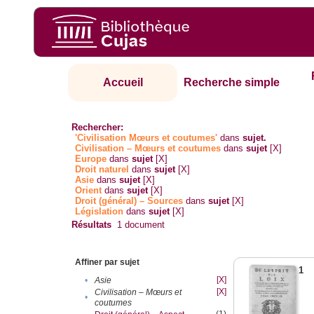
Accueil
Recherche simple
Rechercher:
'Civilisation Mœurs et coutumes'
dans
sujet.
Civilisation – Mœurs et coutumes
dans
sujet
[X]
Europe
dans
sujet
[X]
Droit naturel
dans
sujet
[X]
Asie
dans
sujet
[X]
Orient
dans
sujet
[X]
Droit (général) – Sources
dans
sujet
[X]
Législation
dans
sujet
[X]
Résultats
1
document
Affiner par sujet
1
[X]
•
Asie
[X]
Civilisation – Mœurs et
•
coutumes