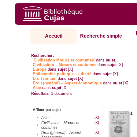
Accueil
Recherche simple
Rechercher:
'Civilisation Mœurs et coutumes'
dans
sujet.
Civilisation – Mœurs et coutumes
dans
sujet
[X]
Europe
dans
sujet
[X]
Philosophie politique – Liberté
dans
sujet
[X]
Droit romain
dans
sujet
[X]
Droit (général) – Aspect économique
dans
sujet
[X]
Asie
dans
sujet
[X]
Résultats
1
document
Affiner par sujet
1
[X]
•
Asie
[X]
Civilisation – Mœurs et
•
coutumes
[X]
Droit (général) – Aspect
•