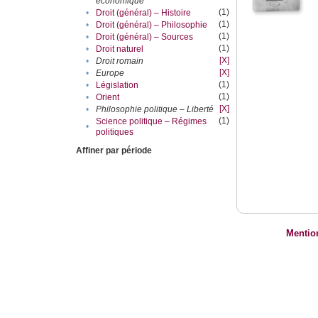
économique
(1)
•
Droit (général) – Histoire
(1)
•
Droit (général) – Philosophie
(1)
•
Droit (général) – Sources
(1)
•
Droit naturel
[X]
•
Droit romain
[X]
•
Europe
(1)
•
Législation
(1)
•
Orient
[X]
•
Philosophie politique – Liberté
(1)
Science politique – Régimes
•
politiques
Affiner par période
Mentio