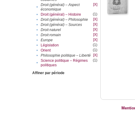
[X]
Droit (général) – Aspect
•
économique
(1)
•
Droit (général) – Histoire
[X]
•
Droit (général) – Philosophie
[X]
•
Droit (général) – Sources
[X]
•
Droit naturel
[X]
•
Droit romain
[X]
•
Europe
(1)
•
Législation
(1)
•
Orient
[X]
•
Philosophie politique – Liberté
(1)
Science politique – Régimes
•
politiques
Affiner par période
Mentio