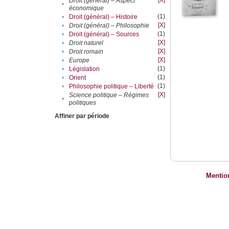
[X]
Droit (général) – Aspect
•
économique
(1)
•
Droit (général) – Histoire
[X]
•
Droit (général) – Philosophie
(1)
•
Droit (général) – Sources
[X]
•
Droit naturel
[X]
•
Droit romain
[X]
•
Europe
(1)
•
Législation
(1)
•
Orient
(1)
•
Philosophie politique – Liberté
[X]
Science politique – Régimes
•
politiques
Affiner par période
Mentio