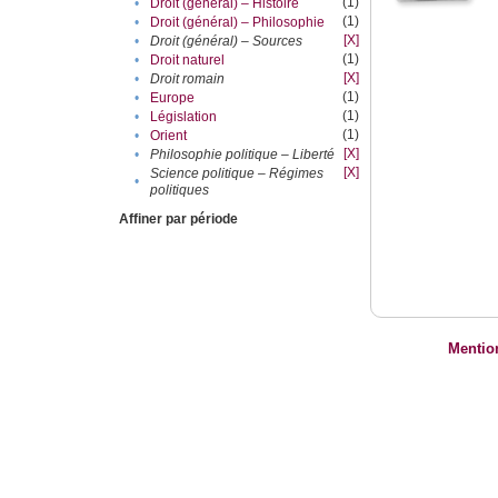
(1)
•
Droit (général) – Histoire
(1)
•
Droit (général) – Philosophie
[X]
•
Droit (général) – Sources
(1)
•
Droit naturel
[X]
•
Droit romain
(1)
•
Europe
(1)
•
Législation
(1)
•
Orient
[X]
•
Philosophie politique – Liberté
[X]
Science politique – Régimes
•
politiques
Affiner par période
Mentio