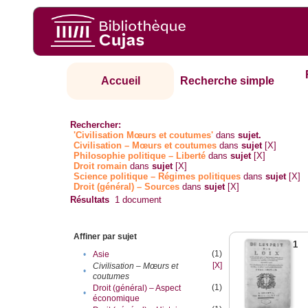
Accueil
Recherche simple
Rechercher:
'Civilisation Mœurs et coutumes'
dans
sujet.
Civilisation – Mœurs et coutumes
dans
sujet
[X]
Philosophie politique – Liberté
dans
sujet
[X]
Droit romain
dans
sujet
[X]
Science politique – Régimes politiques
dans
sujet
[X]
Droit (général) – Sources
dans
sujet
[X]
Résultats
1
document
Affiner par sujet
1
(1)
•
Asie
[X]
Civilisation – Mœurs et
•
coutumes
(1)
Droit (général) – Aspect
•
économique