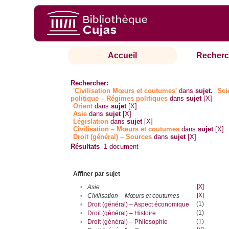
Accueil
Recherc
Rechercher:
'Civilisation Mœurs et coutumes'
dans
sujet.
Sci
politique – Régimes politiques
dans
sujet
[X]
Orient
dans
sujet
[X]
Asie
dans
sujet
[X]
Législation
dans
sujet
[X]
Civilisation – Mœurs et coutumes
dans
sujet
[X]
Droit (général) – Sources
dans
sujet
[X]
Résultats
1
document
Affiner par sujet
[X]
•
Asie
[X]
•
Civilisation – Mœurs et coutumes
(1)
•
Droit (général) – Aspect économique
(1)
•
Droit (général) – Histoire
(1)
•
Droit (général) – Philosophie