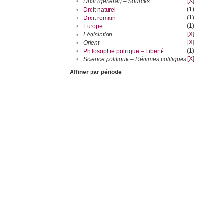
[X]
•
Droit (général) – Sources
(1)
•
Droit naturel
(1)
•
Droit romain
(1)
•
Europe
[X]
•
Législation
[X]
•
Orient
(1)
•
Philosophie politique – Liberté
[X]
•
Science politique – Régimes politiques
Affiner par période