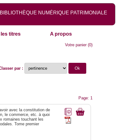
BIBLIOTHÈQUE NUMÉRIQUE PATRIMONIALE
les titres
A propos
Votre panier
(
0
)
Classer par :
Page: 1
 avoir avec la constitution de
on, le commerce, etc. à quoi
oix romaines touchant les
féodales. Tome premier