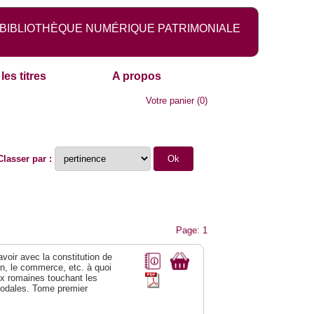
BIBLIOTHÈQUE NUMÉRIQUE PATRIMONIALE
les titres
A propos
Votre panier
(
0
)
Classer par :
Page: 1
 avoir avec la constitution de
on, le commerce, etc. à quoi
oix romaines touchant les
féodales. Tome premier