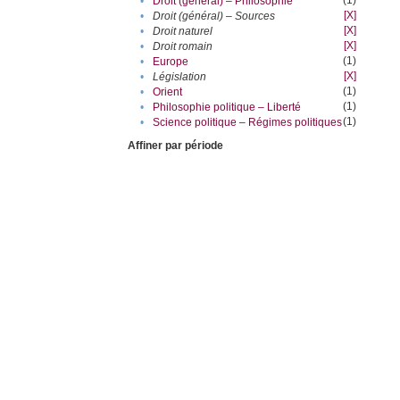
(1)
•
Droit (général) – Philosophie
[X]
•
Droit (général) – Sources
[X]
•
Droit naturel
[X]
•
Droit romain
(1)
•
Europe
[X]
•
Législation
(1)
•
Orient
(1)
•
Philosophie politique – Liberté
(1)
•
Science politique – Régimes politiques
Affiner par période