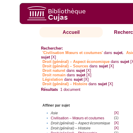
Accueil
Recherc
Rechercher:
'Civilisation Mœurs et coutumes'
dans
sujet.
Asi
sujet
[X]
Droit (général) – Aspect économique
dans
sujet
[
Droit (général) – Sources
dans
sujet
[X]
Droit naturel
dans
sujet
[X]
Droit romain
dans
sujet
[X]
Législation
dans
sujet
[X]
Droit (général) – Histoire
dans
sujet
[X]
Résultats
1
document
Affiner par sujet
[X]
•
Asie
(1)
•
Civilisation – Mœurs et coutumes
[X]
•
Droit (général) – Aspect économique
[X]
•
Droit (général) – Histoire