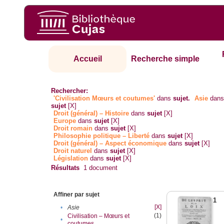
Accueil
Recherche simple
Rechercher:
'Civilisation Mœurs et coutumes'
dans
sujet.
Asie
dan
sujet
[X]
Droit (général) – Histoire
dans
sujet
[X]
Europe
dans
sujet
[X]
Droit romain
dans
sujet
[X]
Philosophie politique – Liberté
dans
sujet
[X]
Droit (général) – Aspect économique
dans
sujet
[X]
Droit naturel
dans
sujet
[X]
Législation
dans
sujet
[X]
Résultats
1
document
Affiner par sujet
1
[X]
•
Asie
(1)
Civilisation – Mœurs et
•
coutumes