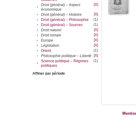
[X]
Droit (général) – Aspect
•
économique
[X]
•
Droit (général) – Histoire
(1)
•
Droit (général) – Philosophie
(1)
•
Droit (général) – Sources
[X]
•
Droit naturel
[X]
•
Droit romain
[X]
•
Europe
[X]
•
Législation
(1)
•
Orient
[X]
•
Philosophie politique – Liberté
(1)
Science politique – Régimes
•
politiques
Affiner par période
Mentio