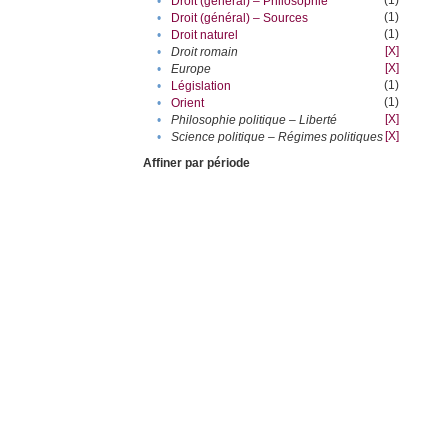
(1)
•
Droit (général) – Philosophie
(1)
•
Droit (général) – Sources
(1)
•
Droit naturel
[X]
•
Droit romain
[X]
•
Europe
(1)
•
Législation
(1)
•
Orient
[X]
•
Philosophie politique – Liberté
[X]
•
Science politique – Régimes politiques
Affiner par période