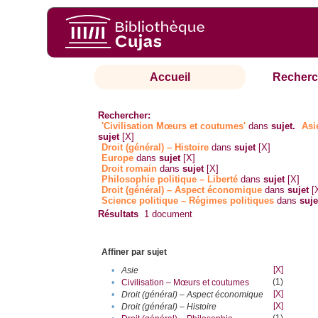
Accueil
Recherc
Rechercher:
'Civilisation Mœurs et coutumes'
dans
sujet.
Asi
sujet
[X]
Droit (général) – Histoire
dans
sujet
[X]
Europe
dans
sujet
[X]
Droit romain
dans
sujet
[X]
Philosophie politique – Liberté
dans
sujet
[X]
Droit (général) – Aspect économique
dans
sujet
[
Science politique – Régimes politiques
dans
suje
Résultats
1
document
Affiner par sujet
[X]
•
Asie
(1)
•
Civilisation – Mœurs et coutumes
[X]
•
Droit (général) – Aspect économique
[X]
•
Droit (général) – Histoire