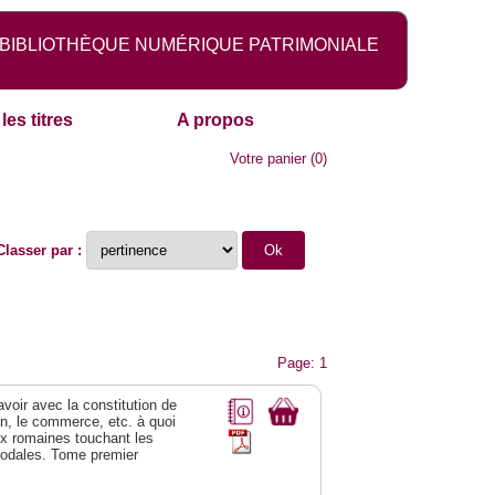
BIBLIOTHÈQUE NUMÉRIQUE PATRIMONIALE
les titres
A propos
Votre panier
(
0
)
Classer par :
Page: 1
 avoir avec la constitution de
on, le commerce, etc. à quoi
oix romaines touchant les
féodales. Tome premier