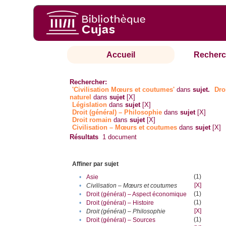
Accueil
Recherc
Rechercher:
'Civilisation Mœurs et coutumes'
dans
sujet.
Dro
naturel
dans
sujet
[X]
Législation
dans
sujet
[X]
Droit (général) – Philosophie
dans
sujet
[X]
Droit romain
dans
sujet
[X]
Civilisation – Mœurs et coutumes
dans
sujet
[X]
Résultats
1
document
Affiner par sujet
(1)
•
Asie
[X]
•
Civilisation – Mœurs et coutumes
(1)
•
Droit (général) – Aspect économique
(1)
•
Droit (général) – Histoire
[X]
•
Droit (général) – Philosophie
(1)
•
Droit (général) – Sources