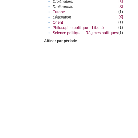
[X]
•
Droit naturel
[X]
•
Droit romain
(1)
•
Europe
[X]
•
Législation
(1)
•
Orient
(1)
•
Philosophie politique – Liberté
(1)
•
Science politique – Régimes politiques
Affiner par période