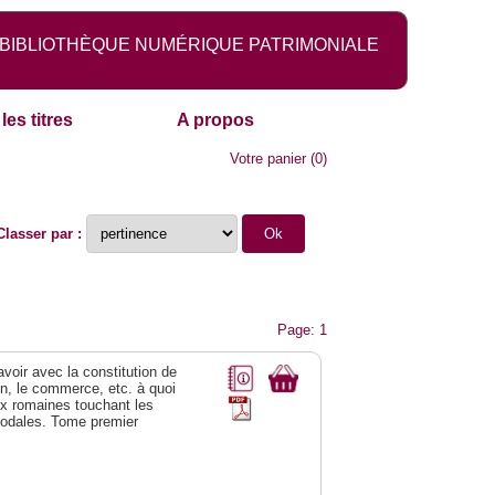
BIBLIOTHÈQUE NUMÉRIQUE PATRIMONIALE
les titres
A propos
Votre panier
(
0
)
Classer par :
Page: 1
 avoir avec la constitution de
on, le commerce, etc. à quoi
oix romaines touchant les
féodales. Tome premier