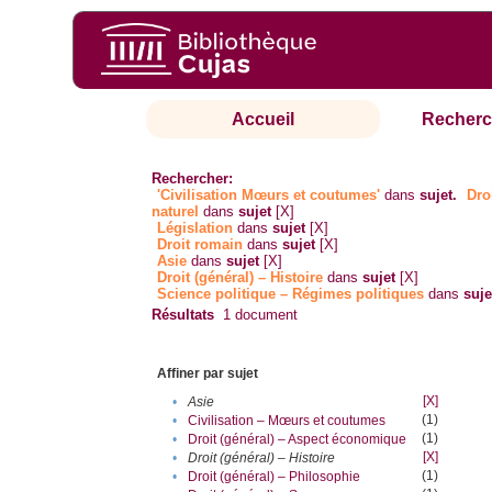
Accueil
Recherc
Rechercher:
'Civilisation Mœurs et coutumes'
dans
sujet.
Dro
naturel
dans
sujet
[X]
Législation
dans
sujet
[X]
Droit romain
dans
sujet
[X]
Asie
dans
sujet
[X]
Droit (général) – Histoire
dans
sujet
[X]
Science politique – Régimes politiques
dans
suje
Résultats
1
document
Affiner par sujet
[X]
•
Asie
(1)
•
Civilisation – Mœurs et coutumes
(1)
•
Droit (général) – Aspect économique
[X]
•
Droit (général) – Histoire
(1)
•
Droit (général) – Philosophie