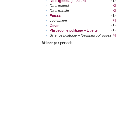
(1)
•
Droit (général) – Sources
[X]
•
Droit naturel
[X]
•
Droit romain
(1)
•
Europe
[X]
•
Législation
(1)
•
Orient
(1)
•
Philosophie politique – Liberté
[X]
•
Science politique – Régimes politiques
Affiner par période