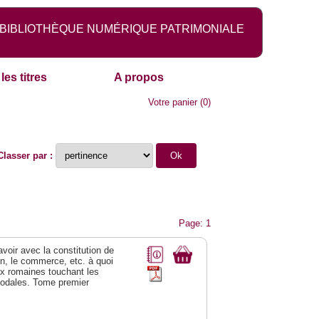
BIBLIOTHÈQUE NUMÉRIQUE PATRIMONIALE
les titres
A propos
Votre panier
(
0
)
Classer par :
Page: 1
 avoir avec la constitution de
on, le commerce, etc. à quoi
oix romaines touchant les
féodales. Tome premier