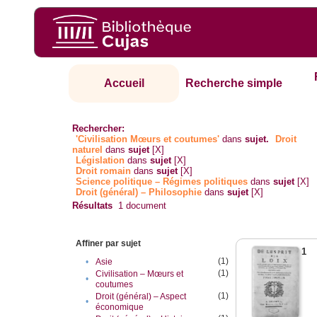
Accueil
Recherche simple
Rechercher:
'Civilisation Mœurs et coutumes'
dans
sujet.
Droit
naturel
dans
sujet
[X]
Législation
dans
sujet
[X]
Droit romain
dans
sujet
[X]
Science politique – Régimes politiques
dans
sujet
[X]
Droit (général) – Philosophie
dans
sujet
[X]
Résultats
1
document
Affiner par sujet
1
(1)
•
Asie
(1)
Civilisation – Mœurs et
•
coutumes
(1)
Droit (général) – Aspect
•
économique