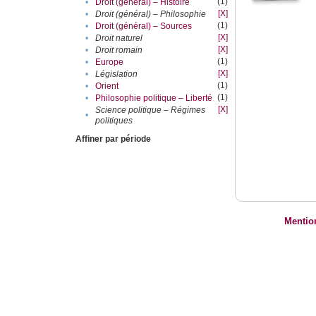
(1)
•
Droit (général) – Histoire
[X]
•
Droit (général) – Philosophie
(1)
•
Droit (général) – Sources
[X]
•
Droit naturel
[X]
•
Droit romain
(1)
•
Europe
[X]
•
Législation
(1)
•
Orient
(1)
•
Philosophie politique – Liberté
[X]
Science politique – Régimes
•
politiques
Affiner par période
Mentio