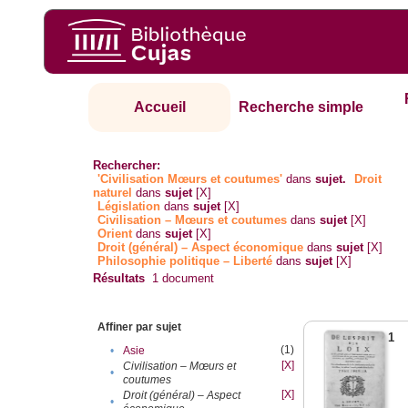
Accueil
Recherche simple
Rechercher:
'Civilisation Mœurs et coutumes'
dans
sujet.
Droit
naturel
dans
sujet
[X]
Législation
dans
sujet
[X]
Civilisation – Mœurs et coutumes
dans
sujet
[X]
Orient
dans
sujet
[X]
Droit (général) – Aspect économique
dans
sujet
[X]
Philosophie politique – Liberté
dans
sujet
[X]
Résultats
1
document
Affiner par sujet
1
(1)
•
Asie
[X]
Civilisation – Mœurs et
•
coutumes
[X]
Droit (général) – Aspect
•