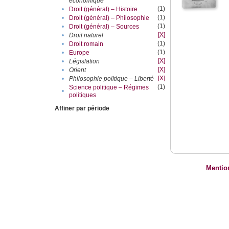
économique
(1)
•
Droit (général) – Histoire
(1)
•
Droit (général) – Philosophie
(1)
•
Droit (général) – Sources
[X]
•
Droit naturel
(1)
•
Droit romain
(1)
•
Europe
[X]
•
Législation
[X]
•
Orient
[X]
•
Philosophie politique – Liberté
(1)
Science politique – Régimes
•
politiques
Affiner par période
Mentio