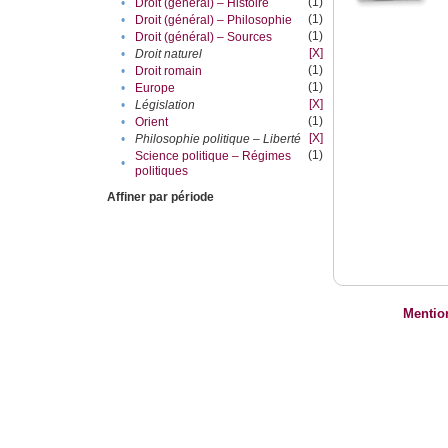
(1)
•
Droit (général) – Histoire
(1)
•
Droit (général) – Philosophie
(1)
•
Droit (général) – Sources
[X]
•
Droit naturel
(1)
•
Droit romain
(1)
•
Europe
[X]
•
Législation
(1)
•
Orient
[X]
•
Philosophie politique – Liberté
(1)
Science politique – Régimes
•
politiques
Affiner par période
Mentio