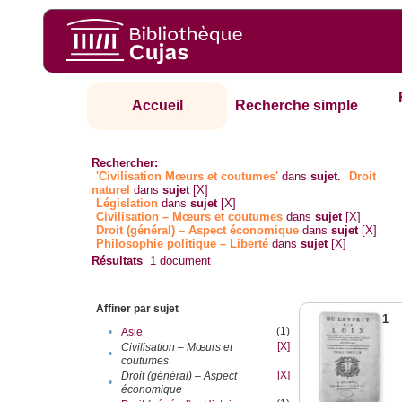
Accueil
Recherche simple
Rechercher:
'Civilisation Mœurs et coutumes'
dans
sujet.
Droit
naturel
dans
sujet
[X]
Législation
dans
sujet
[X]
Civilisation – Mœurs et coutumes
dans
sujet
[X]
Droit (général) – Aspect économique
dans
sujet
[X]
Philosophie politique – Liberté
dans
sujet
[X]
Résultats
1
document
Affiner par sujet
1
(1)
•
Asie
[X]
Civilisation – Mœurs et
•
coutumes
[X]
Droit (général) – Aspect
•
économique