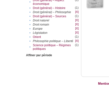
(1)
Droit (général) – Aspect
•
économique
(1)
•
Droit (général) – Histoire
[X]
•
Droit (général) – Philosophie
(1)
•
Droit (général) – Sources
[X]
•
Droit naturel
[X]
•
Droit romain
[X]
•
Europe
[X]
•
Législation
(1)
•
Orient
[X]
•
Philosophie politique – Liberté
(1)
Science politique – Régimes
•
politiques
Affiner par période
Mentio