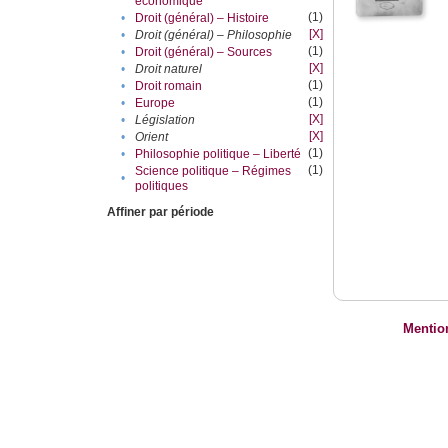
économique
(1)
•
Droit (général) – Histoire
[X]
•
Droit (général) – Philosophie
(1)
•
Droit (général) – Sources
[X]
•
Droit naturel
(1)
•
Droit romain
(1)
•
Europe
[X]
•
Législation
[X]
•
Orient
(1)
•
Philosophie politique – Liberté
(1)
Science politique – Régimes
•
politiques
Affiner par période
Mentio