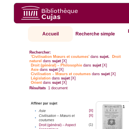
Accueil
Recherche simple
Rechercher:
'Civilisation Mœurs et coutumes'
dans
sujet.
Droit
naturel
dans
sujet
[X]
Droit (général) – Philosophie
dans
sujet
[X]
Asie
dans
sujet
[X]
Civilisation – Mœurs et coutumes
dans
sujet
[X]
Législation
dans
sujet
[X]
Orient
dans
sujet
[X]
Résultats
1
document
Affiner par sujet
1
[X]
•
Asie
[X]
Civilisation – Mœurs et
•
coutumes
(1)
Droit (général) – Aspect
•