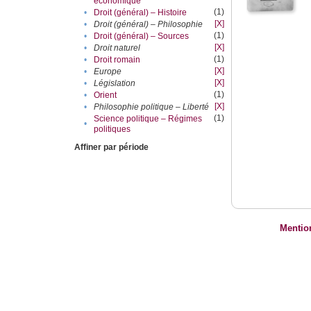
économique
(1)
•
Droit (général) – Histoire
[X]
•
Droit (général) – Philosophie
(1)
•
Droit (général) – Sources
[X]
•
Droit naturel
(1)
•
Droit romain
[X]
•
Europe
[X]
•
Législation
(1)
•
Orient
[X]
•
Philosophie politique – Liberté
(1)
Science politique – Régimes
•
politiques
Affiner par période
Mentio