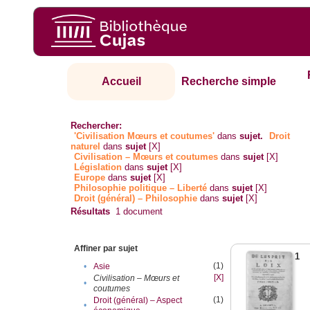
Accueil
Recherche simple
Rechercher:
'Civilisation Mœurs et coutumes'
dans
sujet.
Droit
naturel
dans
sujet
[X]
Civilisation – Mœurs et coutumes
dans
sujet
[X]
Législation
dans
sujet
[X]
Europe
dans
sujet
[X]
Philosophie politique – Liberté
dans
sujet
[X]
Droit (général) – Philosophie
dans
sujet
[X]
Résultats
1
document
Affiner par sujet
1
(1)
•
Asie
[X]
Civilisation – Mœurs et
•
coutumes
(1)
Droit (général) – Aspect
•