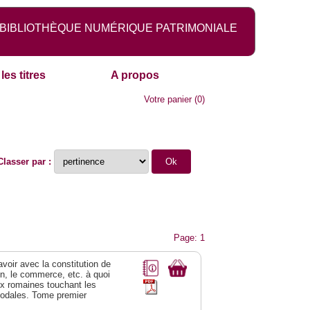
BIBLIOTHÈQUE NUMÉRIQUE PATRIMONIALE
les titres
A propos
Votre panier
(
0
)
Classer par :
Page: 1
 avoir avec la constitution de
on, le commerce, etc. à quoi
oix romaines touchant les
féodales. Tome premier