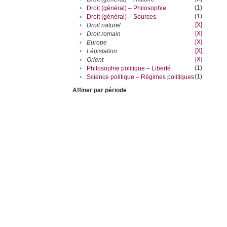
(1)
•
Droit (général) – Philosophie
(1)
•
Droit (général) – Sources
[X]
•
Droit naturel
[X]
•
Droit romain
[X]
•
Europe
[X]
•
Législation
[X]
•
Orient
(1)
•
Philosophie politique – Liberté
(1)
•
Science politique – Régimes politiques
Affiner par période