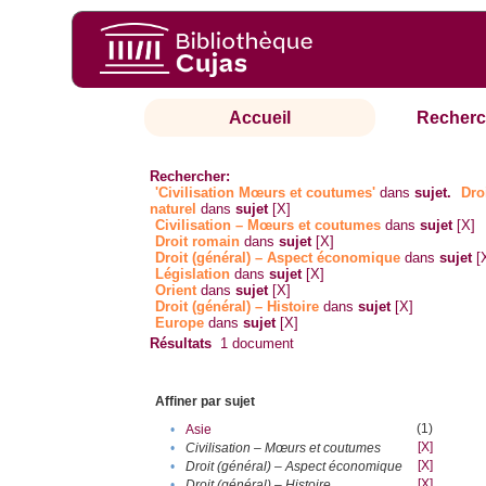
Accueil
Recherc
Rechercher:
'Civilisation Mœurs et coutumes'
dans
sujet.
Dro
naturel
dans
sujet
[X]
Civilisation – Mœurs et coutumes
dans
sujet
[X]
Droit romain
dans
sujet
[X]
Droit (général) – Aspect économique
dans
sujet
[
Législation
dans
sujet
[X]
Orient
dans
sujet
[X]
Droit (général) – Histoire
dans
sujet
[X]
Europe
dans
sujet
[X]
Résultats
1
document
Affiner par sujet
(1)
•
Asie
[X]
•
Civilisation – Mœurs et coutumes
[X]
•
Droit (général) – Aspect économique
[X]
•
Droit (général) – Histoire