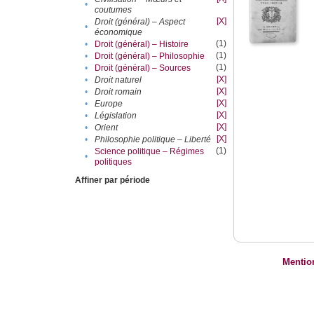
•
coutumes
[X]
Droit (général) – Aspect
•
économique
(1)
•
Droit (général) – Histoire
(1)
•
Droit (général) – Philosophie
(1)
•
Droit (général) – Sources
[X]
•
Droit naturel
[X]
•
Droit romain
[X]
•
Europe
[X]
•
Législation
[X]
•
Orient
[X]
•
Philosophie politique – Liberté
(1)
Science politique – Régimes
•
politiques
Affiner par période
Mentio