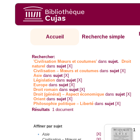
Accueil
Recherche simple
Rechercher:
'Civilisation Mœurs et coutumes'
dans
sujet.
Droit
naturel
dans
sujet
[X]
Civilisation – Mœurs et coutumes
dans
sujet
[X]
Asie
dans
sujet
[X]
Législation
dans
sujet
[X]
Europe
dans
sujet
[X]
Droit romain
dans
sujet
[X]
Droit (général) – Aspect économique
dans
sujet
[X]
Orient
dans
sujet
[X]
Philosophie politique – Liberté
dans
sujet
[X]
Résultats
1
document
Affiner par sujet
1
[X]
•
Asie
[X]
Civilisation – Mœurs et