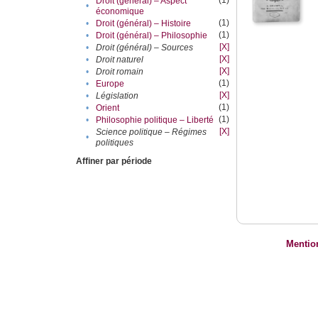
(1)
Droit (général) – Aspect
•
économique
(1)
•
Droit (général) – Histoire
(1)
•
Droit (général) – Philosophie
[X]
•
Droit (général) – Sources
[X]
•
Droit naturel
[X]
•
Droit romain
(1)
•
Europe
[X]
•
Législation
(1)
•
Orient
(1)
•
Philosophie politique – Liberté
[X]
Science politique – Régimes
•
politiques
Affiner par période
Mentio