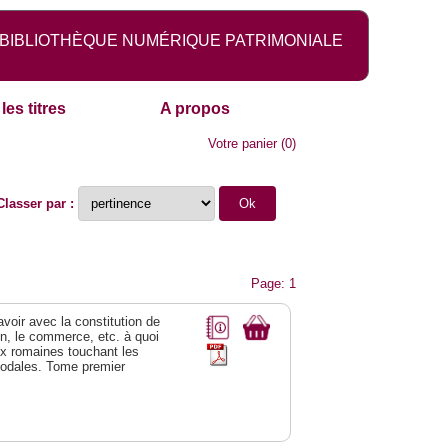
BIBLIOTHÈQUE NUMÉRIQUE PATRIMONIALE
les titres
A propos
Votre panier
(
0
)
Classer par :
Page: 1
 avoir avec la constitution de
on, le commerce, etc. à quoi
oix romaines touchant les
féodales. Tome premier