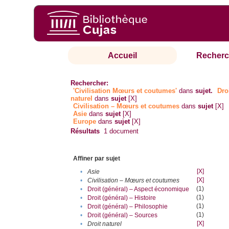
Accueil
Recherc
Rechercher:
'Civilisation Mœurs et coutumes'
dans
sujet.
Dro
naturel
dans
sujet
[X]
Civilisation – Mœurs et coutumes
dans
sujet
[X]
Asie
dans
sujet
[X]
Europe
dans
sujet
[X]
Résultats
1
document
Affiner par sujet
[X]
•
Asie
[X]
•
Civilisation – Mœurs et coutumes
(1)
•
Droit (général) – Aspect économique
(1)
•
Droit (général) – Histoire
(1)
•
Droit (général) – Philosophie
(1)
•
Droit (général) – Sources
[X]
•
Droit naturel