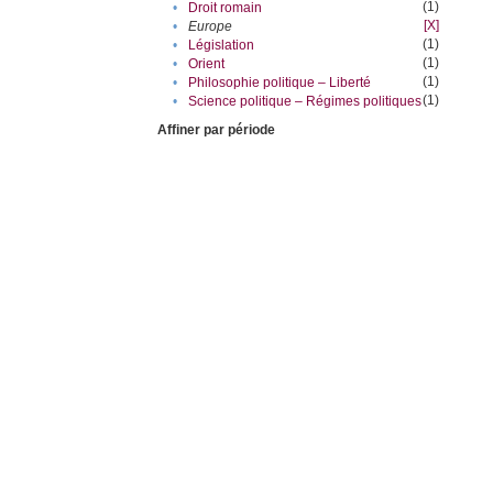
(1)
•
Droit romain
[X]
•
Europe
(1)
•
Législation
(1)
•
Orient
(1)
•
Philosophie politique – Liberté
(1)
•
Science politique – Régimes politiques
Affiner par période